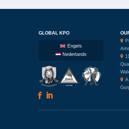
GLOBAL KPO
OUR
Pi
Engels
Ams
Nederlands
11
Qua
Wale
A-
Gur