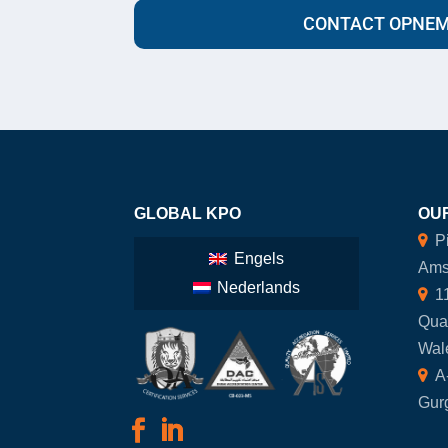
CONTACT OPNE
GLOBAL KPO
OUR
Pi
Engels
Ams
Nederlands
11
Qua
Wale
A-
Gur